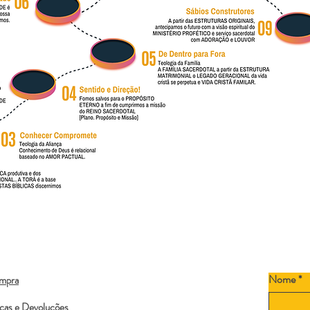
Nome
*
ompra
ocas e Devoluções