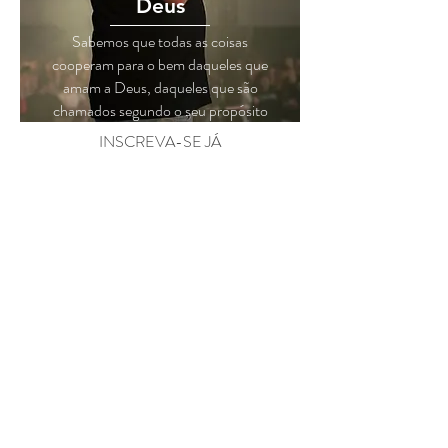
Deus
Sabemos que todas as coisas
cooperam para o bem daqueles que
amam a Deus, daqueles que são
chamados segundo o seu propósito
INSCREVA-SE JÁ